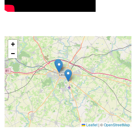
+
−
Leaflet
|
©
OpenStreetMap