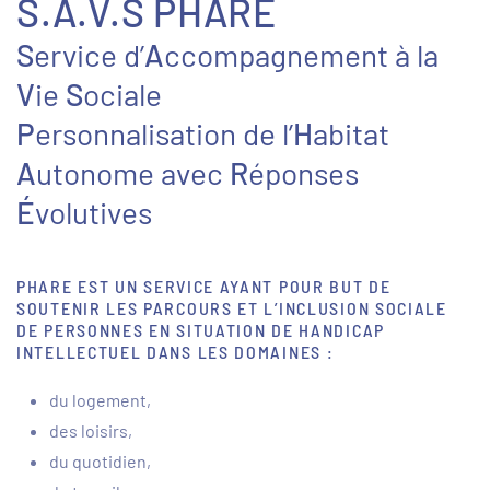
S.A.V.S PHARE
S
ervice d’
A
ccompagnement à la
V
ie
S
ociale
P
ersonnalisation de l’
H
abitat
A
utonome avec
R
éponses
É
volutives
PHARE
EST UN SERVICE AYANT POUR BUT DE
SOUTENIR LES PARCOURS ET L’INCLUSION SOCIALE
DE PERSONNES EN SITUATION DE HANDICAP
INTELLECTUEL DANS LES DOMAINES :
du logement,
des loisirs,
du quotidien,