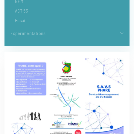
GEM
ACT 53
Essai
Expérimentations