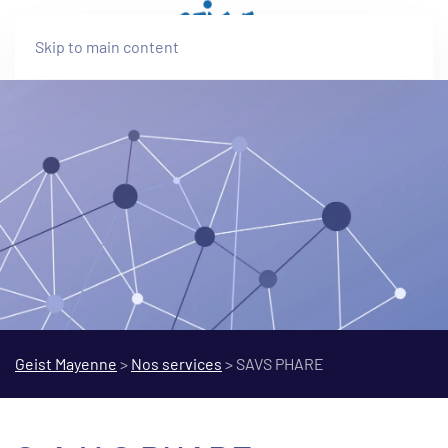
Skip to main content
S
A
V
S
P
H
A
R
É
Geist Mayenne
>
Nos services
>
SAVS PHARE