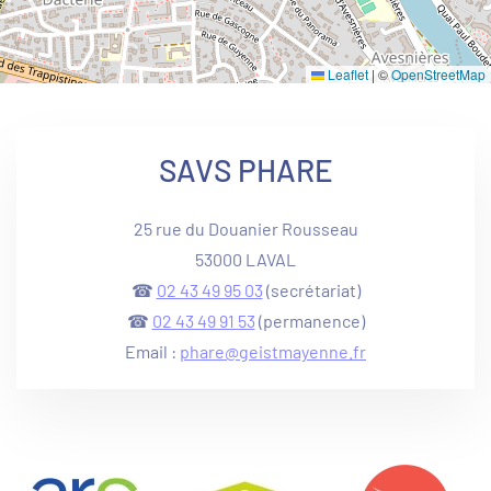
Leaflet
|
©
OpenStreetMap
SAVS PHARE
25 rue du Douanier Rousseau
53000 LAVAL
☎
02 43 49 95 03
(secrétariat)
☎
02 43 49 91 53
(permanence)
Email :
phare@geistmayenne.fr