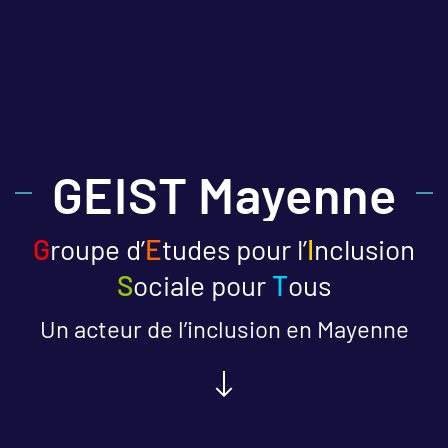
GEIST Mayenne
G
roupe d’
E
tudes pour l’
I
nclusion
S
ociale pour
T
ous
Un acteur de l’inclusion en Mayenne