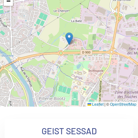
−
Leaflet
|
©
OpenStreetMap
GEIST SESSAD