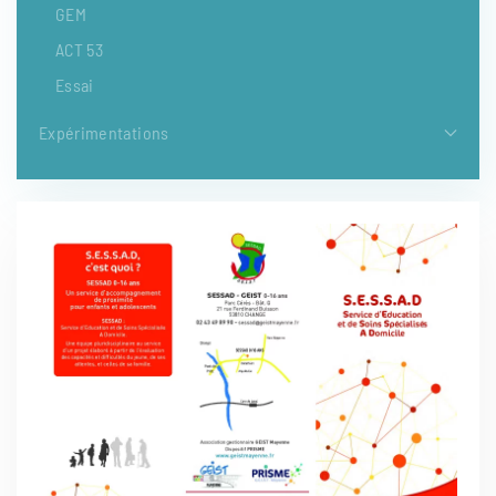
GEM
ACT 53
Essai
Expérimentations