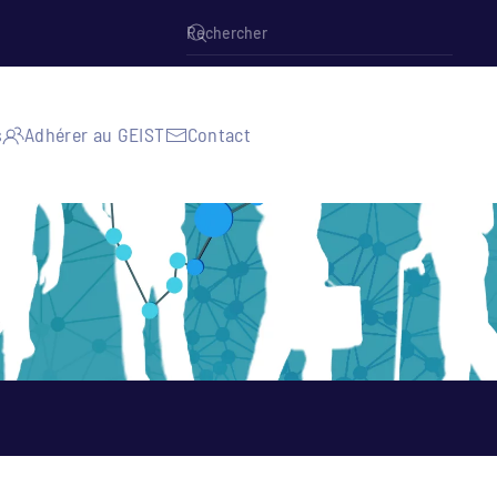
s
Adhérer au GEIST
Contact