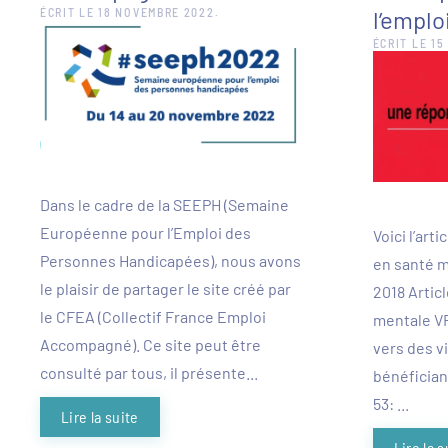
ÉCRIT LE
18 NOVEMBRE 2022
.
l’emplo
ÉCRIT LE
15
Dans le cadre de la SEEPH (Semaine
Européenne pour l’Emploi des
Voici l’ar
Personnes Handicapées), nous avons
en santé 
le plaisir de partager le site créé par
2018 Artic
le CFEA (Collectif France Emploi
mentale VF
Accompagné). Ce site peut être
vers des v
consulté par tous, il présente...
bénéfician
53: ...
Lire la suite
Lire la s