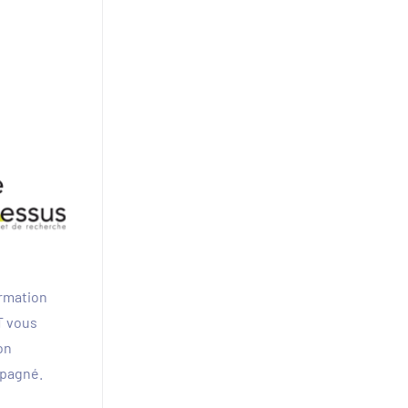
ormation
T vous
on
mpagné.