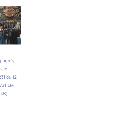
mpagné,
s le
31 du 12
Article
 kB)