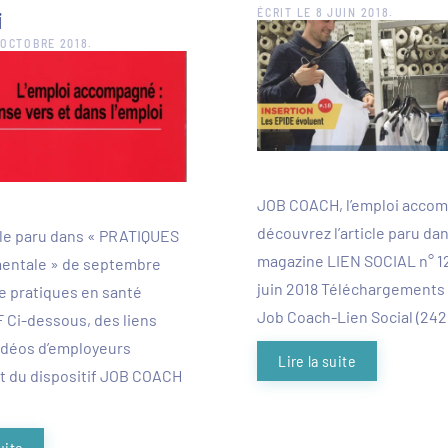
i
ÉCRIT LE
8 JUIN 2018
.
 OCTOBRE 2018
.
JOB COACH, l’emploi acco
découvrez l’article paru dan
ticle paru dans « PRATIQUES
magazine LIEN SOCIAL n° 12
mentale » de septembre
juin 2018 Téléchargements 
le pratiques en santé
Job Coach-Lien Social (242
 Ci-dessous, des liens
idéos d’employeurs
Lire la suite
t du dispositif JOB COACH
uite