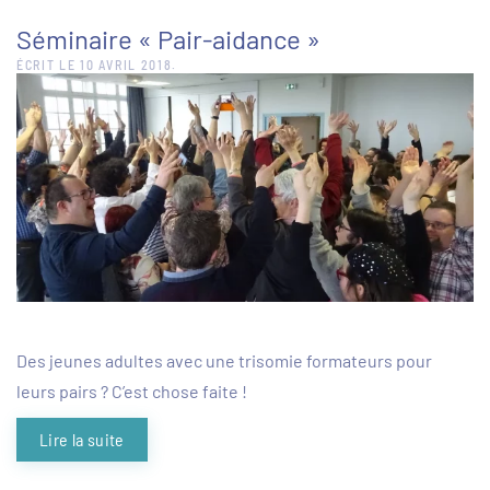
Séminaire « Pair-aidance »
ÉCRIT LE
10 AVRIL 2018
.
Des jeunes adultes avec une trisomie formateurs pour
leurs pairs ? C’est chose faite !
Lire la suite